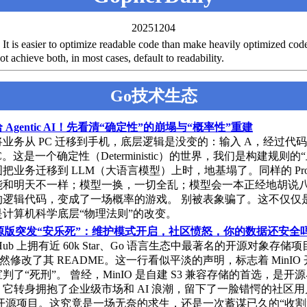
20251204
easier to optimize readable code than make heavily optimized code
ot achieve both, in most cases, default to readability.
Go技术生态
Agentic AI！先看清“确定性”的崩塌与“概率性”重建
业务从 PC 迁移到手机，底层逻辑是没变的：输入 A，经过代码
。这是一个确定性（Deterministic）的世界，我们是构建规则的“
把业务迁移到 LLM（大语言模型）上时，地基塌了。同样的 Pro
能和明天不一样；模型一换，一切全乱；模型会一本正经地胡说
的逻辑代码，变成了一场概率的游戏。 别被表象骗了。这不仅仅
计算机科学底层“物理法则”的改变。
 开源版突发“安乐死”：维护模式开启，社区愤怒，你的数据还安全
Hub 上拥有近 60k Star、Go 语言生态中最著名的开源对象存储
，悄然修改了其 README。这一行看似平淡的声明，标志着 MinIO
判了“死刑”。 曾经，MinIO 是自建 S3 兼容存储的首选，是开
它转身拥抱了企业级市场和 AI 浪潮，留下了一脸错愕的社区
开源项目。这究竟是一场无奈的求生，还是一次蓄谋已久的“收割