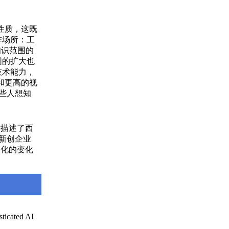
性质，这既
作场所：工
知识范围的
围的扩大也
技术能力，
阔和更高的视
一些人想知
章描述了西
和新创企业
文化的变化
sticated AI