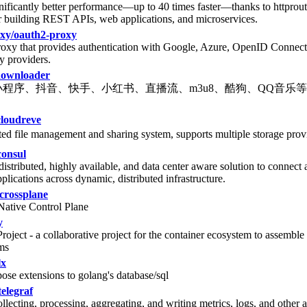
nificantly better performance—up to 40 times faster—thanks to httprout
r building REST APIs, web applications, and microservices.
xy/oauth2-proxy
roxy that provides authentication with Google, Azure, OpenID Connec
y providers.
downloader
程序、抖音、快手、小红书、直播流、m3u8、酷狗、QQ音乐
cloudreve
ted file management and sharing system, supports multiple storage prov
consul
distributed, highly available, and data center aware solution to connect
plications across dynamic, distributed infrastructure.
/crossplane
ative Control Plane
y
ject - a collaborative project for the container ecosystem to assemble 
ms
lx
ose extensions to golang's database/sql
telegraf
llecting, processing, aggregating, and writing metrics, logs, and other a