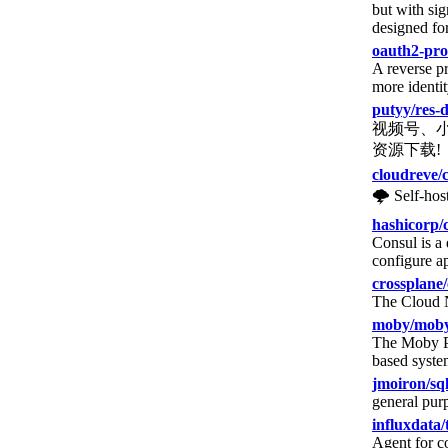
but with sig
designed fo
oauth2-pro
A reverse p
more identit
putyy/res-
视频号、小
资源下载!
cloudreve/
🌩 Self-hos
hashicorp/
Consul is a 
configure ap
crossplane
The Cloud N
moby/mob
The Moby Pro
based syste
jmoiron/sq
general purp
influxdata/
Agent for co