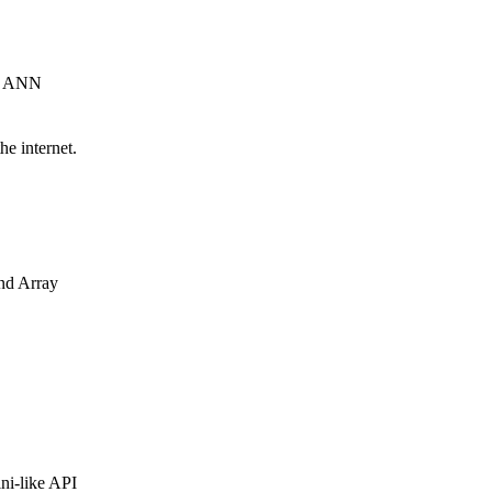
or ANN
he internet.
and Array
ni-like API