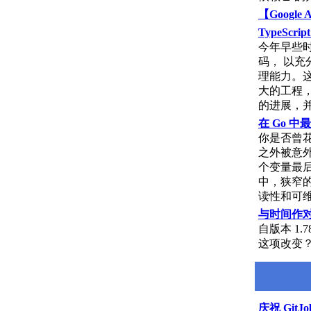
【Google
TypeScr
今年早些时
码， 以
理能力。这项工
大的工程
的进展，并展
在 Go 
你是否曾花
之外被意
个变量最后
中，狭窄
读性和可
与时间作
自版本 1
这项改变
庆祝 GitJ