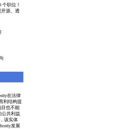
0 个职位！
视开源、透
作
指向
tty在法律
非营利结构提
项目也不能
的公共利益
理，该实体
tty发展