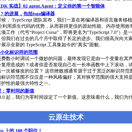
 ADK 实战】02 agent.Agent：定义你的第一个智能体
ipt 7 的进展，包括tsgo编译器
候， TypeScript 团队宣布，我们一直在将编译器和语言服务移
充分利用原生代码的优势，从而获得更佳的原始性能、内存使用效
作（代号“Project Corsa”，即将更名为“TypeScript 7.0”
，但我们在过去的几个月中取得了长足的进步。我们很高兴向大
示全新的 TypeScript 工具集如今的“真实”面貌。
中最小化标识符的范围
费数小时调试一个微妙的问题，最终发现它是由一个变量在其声明 
外复用造成的？或者你是否发现自己在一长串函数中上下滚动，
一次被修改的位置？ 这些挫败感通常源于过于宽泛的标识符范围
的标识符范围不仅仅是一种风格偏好；其对狭窄范围的强大支持
维护性的最强大特性之一。
对：零时间的新值
.78.0 起，我们为零时间设定了一个新值。这意味着什么，我们为
？
云原生技术
obs 上的 100 个职位！