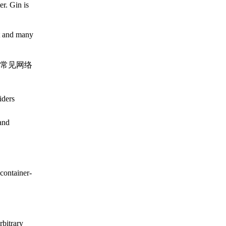
er. Gin is
t and many
等常见网络
iders
 and
container-
rbitrary