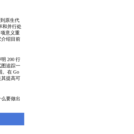
植到原生代
率和并行处
）是一项意义重
家介绍目前
200 行
试图追踪一
。在 Go
是其提高可
什么要做出