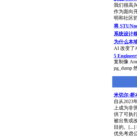
我们很高兴
作为面向
明和社区
将 STUN
系统设计
为什么本
AI 改变
5 Engineer
复制像 Am
pg_dum
米切尔·桥
自从202
上成为非营
供了可执
被出售或改
目的。[.
优先考虑公