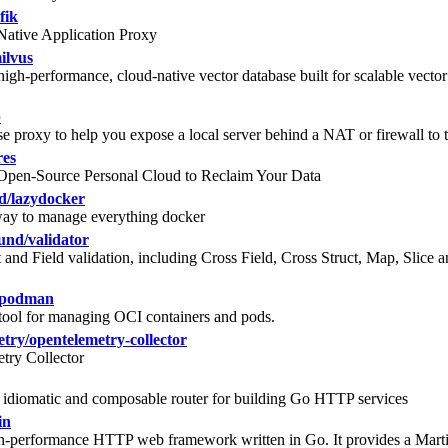
fik
ative Application Proxy
ilvus
 high-performance, cloud-native vector database built for scalable vect
p
se proxy to help you expose a local server behind a NAT or firewall to t
res
Open-Source Personal Cloud to Reclaim Your Data
ld/lazydocker
way to manage everything docker
und/validator
 and Field validation, including Cross Field, Cross Struct, Map, Slice 
s/podman
ool for managing OCI containers and pods.
etry/opentelemetry-collector
try Collector
, idiomatic and composable router for building Go HTTP services
in
gh-performance HTTP web framework written in Go. It provides a Marti