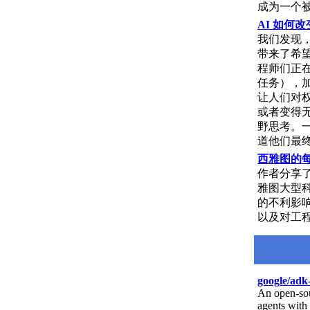
成为一个
AI 如何改变
我们发现
带来了希
程师们正
任务），
让人们对
或者变得无
野思考。一
道他们最
西雅图的每
作者分享了
雅图大型科
的不利影响
以及对工
google/adk
An open-sour
agents with 