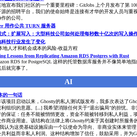
地宣布我们社区的一个重要里程碑：GitJobs 上个月发布了第 10
开源的招聘平台，我们的使命始终是连接有才华的开发人员与重
协作的公司。
ner 用作公共 TURN 服务器
模式：扩展写入：大型科技公司如何处理每秒数十亿次的写入操
地科技行业发生了变化
了本地人才和机会成本的风险-收益方程
ing Lessons from Replicating Amazon RDS Postgres with Rust
azon RDS for PostgreSQL 这样的托管数据库服务并不像简单地
p 然后就完事了。
AI
本的一句话
3年该项目启动以来，Ghostty的私人测试版发布，我多次表达了Ghos
利组织的意愿。[...] 我希望消除任何关于“退出骗局”的担忧。
行的保证：任务不能被悄悄更改，资金不能被转移到私人利益，
作商业用途。该结构在法律上将Ghostty约束于其创建时所服务
..] 我认为这类基础设施应由一个以使命为导向、非商业实体来管
共利益而非私人利润。这种结构增加了信任，鼓励采用，并为Ghos