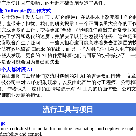
被广泛使用且有影响力的开源基础设施创造了条件。
 Anthropic 的工作方式
，对于软件开发人员而言，AI 的使用正在从根本上改变着工作的
望，也带来了担忧。我们的研究揭示了一个正面临重大变革的工
在完成更多的工作，变得更加“全栈”（能够胜任超出其正常专业
加快了学习和迭代的速度，并解决了以前被忽视的任务。这种范
权衡取舍产生了疑问——一些人担心这可能意味着失去更深层的
法有效地监督 Claude 的输出，而另一些人则抓住机会以更广
些人发现，更多的 AI 协作意味着他们与同事的协作减少了；
终是否可能会因为自己而失业。
个人都讨厌 AI
在西雅图与工程师们交流时遇到的对 AI 的普遍负面情绪。 文
技公司中对 AI 的抵制现象，以及由此产生的对工程师、公司
。 作者认为，这种负面情绪源于对 AI 工具的负面体验、公司
程师职业发展的担忧。
流行工具与项目
-go
ce, code-first Go toolkit for building, evaluating, and deploying sophi
flexibility and control.