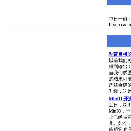
每日一谚：It is 
If you can n
别盲目梭哈 
以前我们将
得到输出 C
当我们试图
的结果可
严丝合缝
升级，这是
MinIO
近日，Git
MinIO
上已经被宣
儿。如今，
依赖它 的