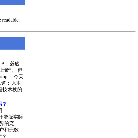
 readable.
 B，必然
上帝”。 但
mpt，今天
八道；原本
是技术栈的
吗？
项目——
 开源版实际
源界的宠
用户和无数
”？