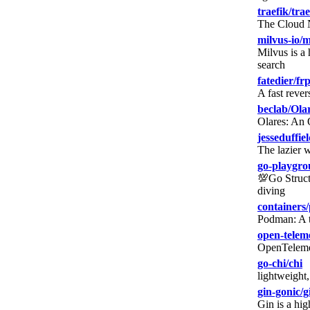
traefik/trae
The Cloud N
milvus-io/m
Milvus is a
search
fatedier/fr
A fast rever
beclab/Ola
Olares: An 
jesseduffie
The lazier 
go-playgro
💯Go Struct
diving
container
Podman: A t
open-telem
OpenTeleme
go-chi/chi
lightweight
gin-gonic/g
Gin is a hi