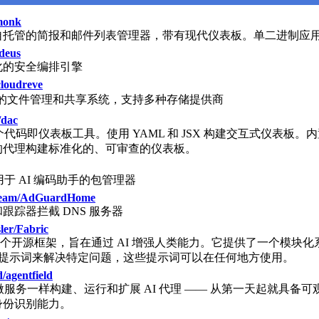
monk
自托管的简报和邮件列表管理器，带有现代仪表板。单二进制应
edeus
化的安全编排引擎
cloudreve
管的文件管理和共享系统，支持多种存储提供商
/dac
一个代码即仪表板工具。使用 YAML 和 JSX 构建交互式仪表板。
的代理构建标准化的、可审查的仪表板。
个用于 AI 编码助手的包管理器
eam/AdGuardHome
跟踪器拦截 DNS 服务器
ler/Fabric
c 是一个开源框架，旨在通过 AI 增强人类能力。它提供了一个模块
I 提示词来解决特定问题，这些提示词可以在任何地方使用。
/agentfield
 和微服务一样构建、运行和扩展 AI 代理 —— 从第一天起就具备
身份识别能力。