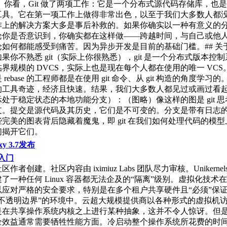
不好。你看，Git 做了两项工作：它是一个分布式源代码存储库，也
工具。它在第一项工作上做得非常出色，以至于我们大多数人都
作上的解决方案大多是事后补救的。如果你确实以一种有意义的
论你是否意识到，你确实都在这样做——跨越时间，与自己或他
如何都能感受到痛苦。因为异步开发是目前的基础门槛。## 关于 G
果你不熟悉 git（实际上你很熟悉），git 是一个分布式版本控
界规模的 DVCS，实际上也是现在每个人都在使用的唯一 VCS
rebase 的工程师都是在使用 git 命令、从 git 构造的角度学习
的工具奇迹，经济且快速。结果，我们大多数人都见过或画过看
处于稳定状态的本地功能分支）：（图略）像这样的图是 git 
支。提交是源代码及其历史，它们是不可变的。分支是带有日志
完美的图表背后隐藏着魔鬼，即 git 在我们如何处理代码的模
们揭开它们。
roxy 3.7发布
ls入门
作者创建。社区内容由 iximiuz Labs 团队尽力审核。Unikerne
了一种任何 Linux 容器都无法企及的“隔离”级别。虚拟化技术
以应对严格的安全要求，特别是在多个租户共享硬件且“必须”保
“不透明边界”的环境中。云超大规模提供商以各种形式的虚拟机
是在共享操作系统内核之上进行某种抽象，这并不令人惊讶。但
全效益通常需要牺牲性能方面。冷启动整个操作系统所花费的时间