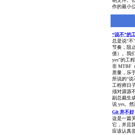
制文件。
作的最小
“说不”的
总是说“
节奏，阻
债）。我们
yes”的
非 MTB
质量，乐
所说的“说
工程师日子
须对源源不
副总裁生
说 yes。
Git 并不好
这是一篇关
它，并且我
应该认真尝