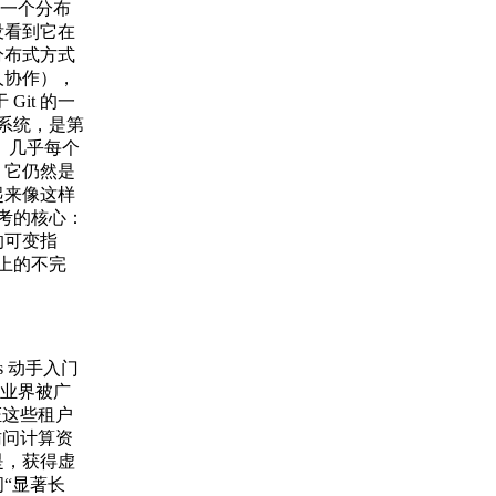
是一个分布
没看到它在
分布式方式
人协作），
it 的一
制系统，是第
。几乎每个
的。它仍然是
起来像这样
思考的核心：
的可变指
型上的不完
ls 动手入门
在业界被广
证这些租户
访问计算资
是，获得虚
“显著长