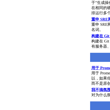
于”生成操
在相同的硬
排运行多个
重申 SR
重申 S
名词。
构建在 Gi
构建在 G
有服务器
用于 Prome
用于 Prome
以，如果你
而不是原
我不搞氛
对为什么