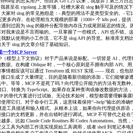
p/zerolog 的忠实用户。但自从 Go 1.21 以来，我放弃了第三方
g。我甚至在 r/golang 上发牢骚，吐槽大家在 slog 触手可及的情
家对 slog 的常见抱怨是：- 典型的用法不是类型安全的。- 它比 
g 分配更多内存。在处理相当大规模的部署（1000+ 个 k8s pod，提供 2
遇到过因为 slog 的额外分配导致内存压力或尾部延迟的情况。
对我来说是不言而喻的。一旦掌握了一些模式，API 也不错。
我默认使用的小工作流，它不是 slog API 的导览。标准库文档
关于 slog 的文章介绍了基础知识。
一个MCP Server
P（模型上下文协议）对于产品来说是标配。一切皆是 AI，代
据。在构建 Oblique 时，一个核心原则是不拥有内部 API。用户
情都应该可以通过 Terraform 或 REST 实现 —— 现在，也包
PC 接口生成了大量绑定，目的是随着新功能的添加，它们能够渗
点中。等等，MCP 不是死了吗？向代理公开能力的方法有无数种
 接口、转换为 TypeScript。如果存在某种查询或修改数据的方法
CP 的替代方案进行过试验。无论技术如何，模型都需要理解暴
使用它们。对于命令行工具，这意味着保持“--help”输出的准确
这就是工具描述和输入模式。从根本上说，如果你向代理提供原语
些接口的文档更新，并在出错时进行调试。MCP 不可替代之处在
。比如 Claude Code Routines 和 Codex Automations。
义工具为内部工作流实现原始工具调用，或者 shell 到笔记本