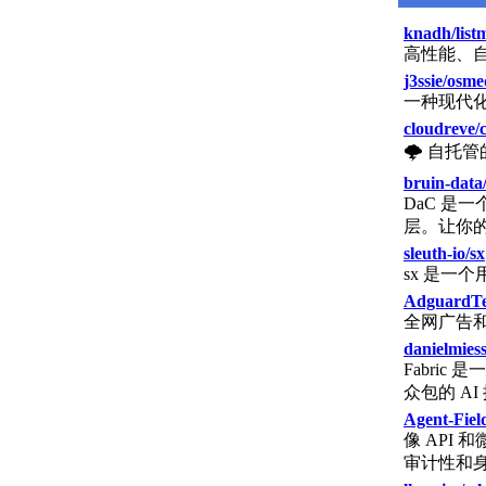
knadh/list
高性能、
j3ssie/osm
一种现代
cloudreve/
🌩 自托
bruin-data
DaC 是
层。让你
sleuth-io/sx
sx 是一
AdguardT
全网广告和
danielmiess
Fabri
众包的 A
Agent-Field
像 API
审计性和