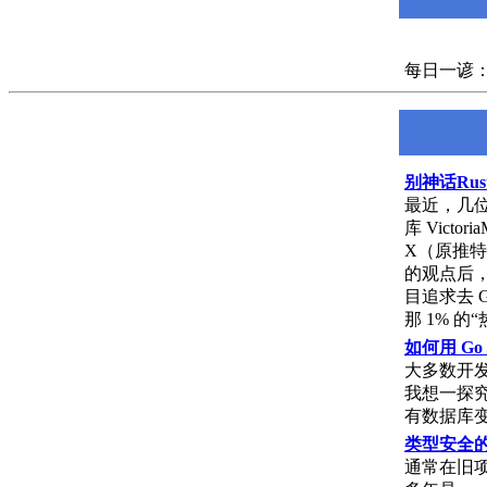
每日一谚：Go mak
别神话Ru
最近，几位硅
库 Victor
X（原推特
的观点后
目追求去 
那 1% 的
如何用 Go
大多数开发者
我想一探究竟
有数据库
类型安全的s
通常在旧项