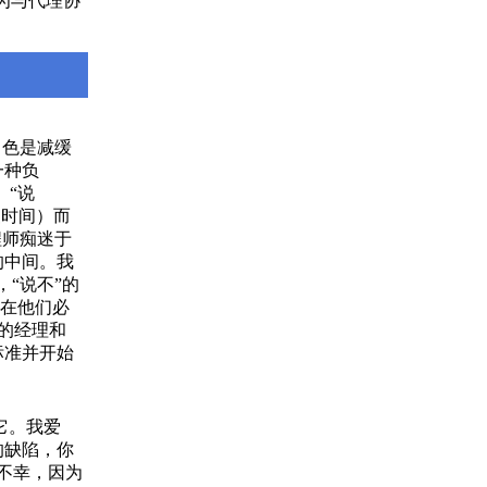
为与代理协
角色是减缓
一种负
。“说
复时间）而
程师痴迷于
的中间。我
，“说不”的
现在他们必
绝的经理和
标准并开始
了它。我爱
的缺陷，你
很不幸，因为