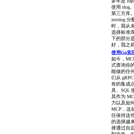
多年是 za
使用 slo
第三方库。大
zerolo
时，我从未
选择标准库
下的部分是
好，我之前
使用Go实现
如今，MC
式查询你的数
能做的任何事
们从 gR
有的集成
具、SQL
其作为 M
力以及如何
MCP，
任保持这
的选择越来越多
择通过自定