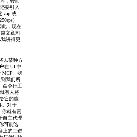
日志库，转而
况下还要引入
zap 或
50rps）
因此，现在
这篇文章剩
比我讲得更
理将以某种方
在 UI 中
括 MCP。我
透到我们所
。命令行工
，就有人将
露给它的能
性。对于
，你就有责
于自主代理
当然，你可能选
电脑上的二进