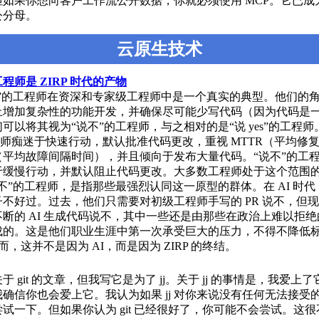
但如果你想向客户工作流公开数据，你就必须使用 MCP。它已成
公分母。
云原生技术
工程师是 ZIRP 时代的产物
不”的工程师在资深和专家级工程师中是一个真实的典型。他们的
止增加复杂性的功能开发，并确保尽可能少写代码（因为代码是
可以将其视为“说不”的工程师，与之相对的是“说 yes”的工程师
工程师痴迷于快速行动，默认批准代码更改，重视 MTTR（平均修
F（平均故障间隔时间），并且倾向于发布大量代码。“说不”的工
于缓慢行动，并默认阻止代码更改。大多数工程师处于这个范围
不”的工程师，是指那些最强烈认同这一原型的群体。在 AI 时代
不好过。过去，他们只需要对初级工程师手写的 PR 说不，但
断的 AI 生成代码说不，其中一些还是由那些在政治上难以拒
成的。这是他们职业生涯中第一次承受巨大的压力，不得不降低
然而，这并不是因为 AI，而是因为 ZIRP 的终结。
于 git 的文章，但我写它是为了 jj。关于 jj 的事情是，我爱上
确信你也会爱上它。我认为如果 jj 对你来说没有任何无法接受
试一下。但如果你认为 git 已经很好了，你可能不会尝试。这