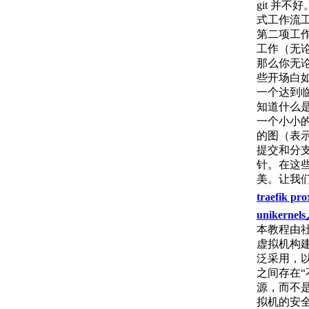
git 并
式工作流
第二项工
工作（无
那么你无论
些开场白如
一个达到临
知道什么是 
一个小小
的图（表示
提交和分
针。在这些
美。让我
traefik p
unikerne
本教程由社区
虚拟机构建
泛采用，
之间存在
源，而不
拟机的安