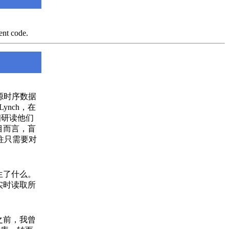
ent code.
、开源时序数据
t Lynch，在
细研读他们
目而言，盲
往往只需要对
发生了什么。
志实时读取所
之前，我曾