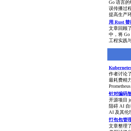
Go 语
误传播过程
提高生产
用 Rust 替
文章回顾
中，将 Go
工程实践
Kuberne
作者讨论了
最耗费精
Prometh
针对编码智
开源项目 
阻碍 AI
AI 及其
打包包管
文章整理