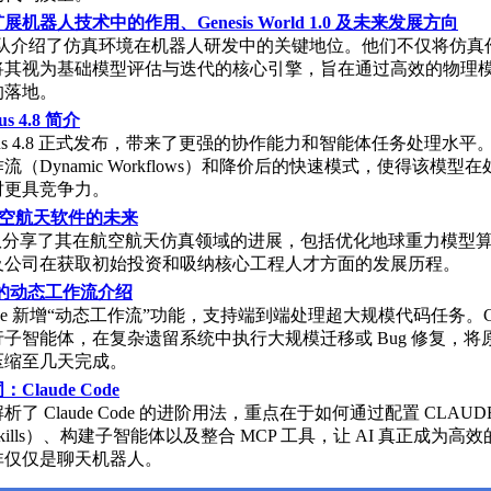
机器人技术中的作用、Genesis World 1.0 及未来发展方向
is 团队介绍了仿真环境在机器人研发中的关键地位。他们不仅将仿
将其视为基础模型评估与迭代的核心引擎，旨在通过高效的物理
的落地。
us 4.8 简介
e Opus 4.8 正式发布，带来了更强的协作能力和智能体任务处理水
流（Dynamic Workflows）和降价后的快速模式，使得该模型
时更具竞争力。
 - 航空航天软件的未来
n 团队分享了其在航空航天仿真领域的进展，包括优化地球重力模型
及公司在获取初始投资和吸纳核心工程人才方面的发展历程。
 中的动态工作流介绍
 Code 新增“动态工作流”功能，支持端到端处理超大规模代码任务。Cl
子智能体，在复杂遗留系统中执行大规模迁移或 Bug 修复，将
压缩至几天完成。
Claude Code
了 Claude Code 的进阶用法，重点在于如何通过配置 CLAUD
kills）、构建子智能体以及整合 MCP 工具，让 AI 真正成为高
非仅仅是聊天机器人。