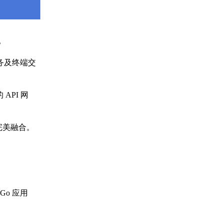
。
服务及终端交
API 网
完美融合。
Go 应用