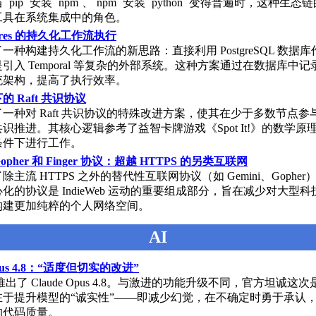
`pip` 安装 `npm`、`npm` 安装 `python` 变得普遍时，这种生
工具在系统集成中的角色。
tgres 的持久化工作流执行
一种构建持久化工作流的新思路：直接利用 PostgreSQL 数据
引入 Temporal 等复杂的外部系统。这种方案通过在数据库中
统架构，提高了执行效率。
 Raft 共识协议
一种对 Raft 共识协议的特殊改进方案，使其在少于多数节点参
识推进。其核心逻辑参考了益智卡牌游戏《Spot It!》的数学原
条件下进行工作。
Gopher 和 Finger 协议：超越 HTTPS 的另类互联网
主流 HTTPS 之外的替代性互联网协议（如 Gemini、Gophe
化的协议是 IndieWeb 运动的重要组成部分，旨在减少对大型
构建更加纯粹的个人网络空间。
AI
Opus 4.8：“适度但切实的改进”
pic 推出了 Claude Opus 4.8。与激进的功能升级不同，官方坦诚这
在于提升模型的“诚实性”——即减少幻觉，在不确定时勇于承认
的代码质量。