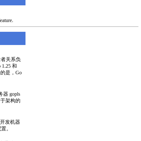
eature.
开发者关系负
.25 和
要的是，Go
 gopls
定于架构的
。
查开发机器
配置。