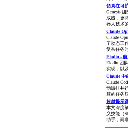
仿真在可扩展
Genes
成器，更
器人技术
Claude Op
Claud
了动态工作
复杂任务
Elodin
Elodi
实现，以
Claude
Claude
动编排并行
算的任务
超越提示词：
本文深度解析
义技能（S
助手，而