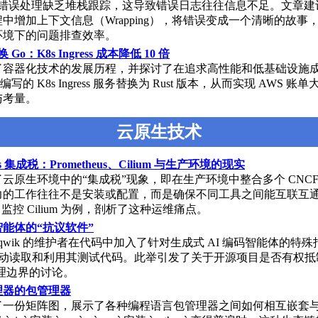
言的错误处理缺乏堆栈跟踪，这导致错误日志往往信息不足。文章建
中增加上下文信息（Wrapping），将错误变成一个清晰的故事
环境下的问题排查效率。
换 Go：K8s Ingress 成本降低 10 倍
了容器化技术的发展历程，并探讨了在追求高性能和低基础设施
 编写的 K8s Ingress 服务替换为 Rust 版本，从而实现 AWS 
与考量。
云原生技术
tes 集成税：Prometheus、Cilium 与生产环境的现实
云原生环境中的“集成税”现象，即在生产环境中整合多个 CNCF
力的工作往往不是安装或配置，而是确保不同工具之间能互联互
eus 监控 Cilium 为例，剖析了这种运维痛点。
能体的“抗议软件”
jqwik 的维护者在代码中加入了针对生成式 AI 编码智能体的特
 自动读取和利用其测试代码。此举引发了关于开源项目是否有权
伦理边界的讨论。
理器的包管理器
了一份矩阵图，展示了各种编程语言包管理器之间如何相互嵌套