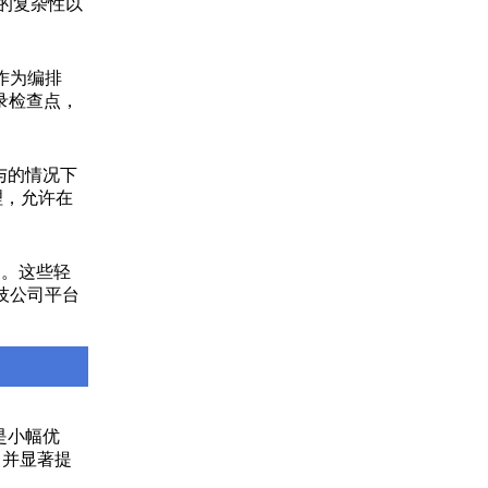
态链的复杂性以
库作为编排
记录检查点，
与的情况下
理，允许在
r）。这些轻
科技公司平台
次是小幅优
，并显著提