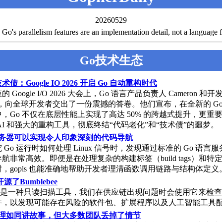
20260529
arallelism features are an implementation detail, not a language f
Go技术生态
债：Google IO 2026 开启 Go 自动重构时代
 Google I/O 2026 大会上，Go 语言产品负责人 Cameron 和
rk，向全球开发者交出了一份震撼的答卷。他们宣布，在全新的 Go 1
版本中，Go 不仅在底层性能上实现了高达 50% 的跨越式提升，更重
AI 和强大的重构工具，彻底终结“代码老化”和“技术债”的噩梦。
服务器可以实现令人印象深刻的代码导航
Go 运行时如何处理 Linux 信号时，发现通过标准的 Go 语言服务器
航非常高效。即便是在处理复杂的构建标签（build tags）和特
，gopls 也能准确地帮助开发者理清函数调用链路与结构体定义
ty开源了Bumblebee
ebee 是一种只读扫描工具，我们在供应链出现问题时会使用它来检
件，以发现可能存在风险的软件包、扩展程序以及人工智能工具
处理如同讲故事，但大多数团队丢掉了情节