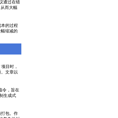
议通过在错
，从而大幅
成本的过程
账单大幅缩减的
 项目时，
通。文章以
殊指令，旨在
抵制生成式
与打包。作