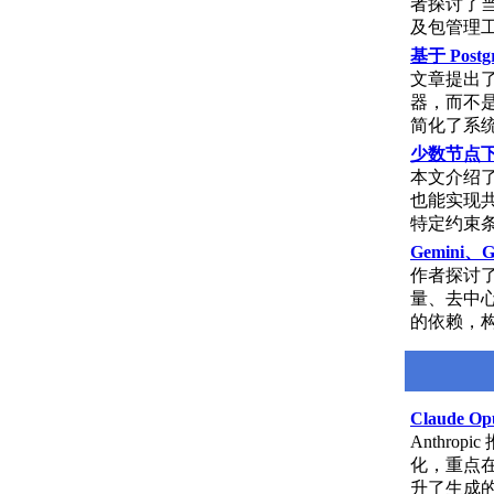
者探讨了当 
及包管理
基于 Pos
文章提出了
器，而不是
简化了系
少数节点下的
本文介绍了
也能实现共
特定约束
Gemini、
作者探讨了除
量、去中心
的依赖，
Claude 
Anthro
化，重点
升了生成