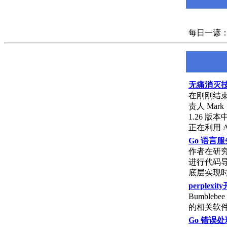
每日一谚：Go's p
无痛消灭技术
在刚刚结束的
责人 Ma
1.26 
正在利用 
Go 语言
作者在研究 
进行代码导
底层实现时
perplexi
Bumbl
的相关软
Go 错误