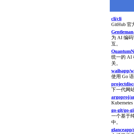
cli/cli
GitHub
Gentleman
为 AI 
互。
QuantumNo
统一的 A
关。
wailsapp/w
使用 Go
projectdis
下一代网
argoproj/a
Kubern
go-git/go-gi
一个基于纯
中。
glanceapp/