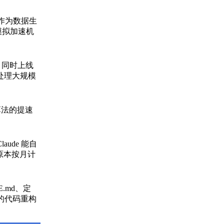
真作为数据生
模拟加速机
平。同时上线
在处理大规模
算法的提速
aude 能自
原本按月计
E.md、定
效的代码重构