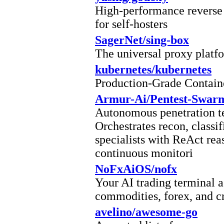
High-performance reverse 
for self-hosters
SagerNet/sing-box
The universal proxy platf
kubernetes/kubernetes
Production-Grade Contai
Armur-Ai/Pentest-Swar
Autonomous penetration te
Orchestrates recon, classif
specialists with ReAct re
continuous monitori
NoFxAiOS/nofx
Your AI trading terminal a
commodities, forex, and c
avelino/awesome-go