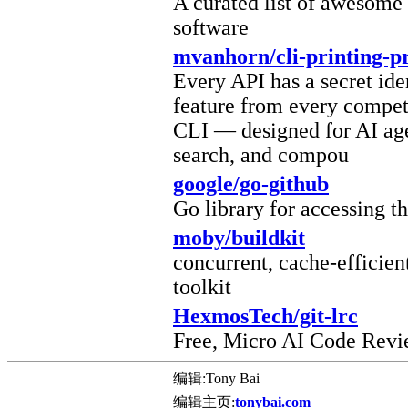
A curated list of awesome
software
mvanhorn/cli-printing-p
Every API has a secret iden
feature from every compet
CLI — designed for AI agen
search, and compou
google/go-github
Go library for accessing 
moby/buildkit
concurrent, cache-efficien
toolkit
HexmosTech/git-lrc
Free, Micro AI Code Rev
编辑:Tony Bai
编辑主页:
tonybai.com