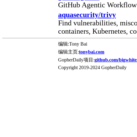
GitHub Agentic Workflow
aquasecurity/trivy
Find vulnerabilities, misc
containers, Kubernetes, co
编辑:Tony Bai
编辑主页:
tonybai.com
GopherDaily项目:
github.com/bigwhite
Copyright 2019-2024 GopherDaily