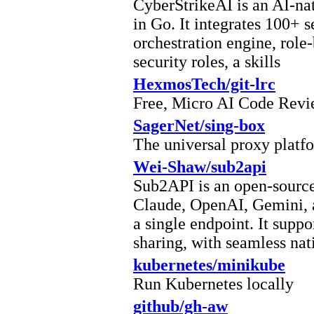
CyberStrikeAI is an AI-nat
in Go. It integrates 100+ se
orchestration engine, role
security roles, a skills
HexmosTech/git-lrc
Free, Micro AI Code Rev
SagerNet/sing-box
The universal proxy platf
Wei-Shaw/sub2api
Sub2API is an open-source 
Claude, OpenAI, Gemini, a
a single endpoint. It suppo
sharing, with seamless nat
kubernetes/minikube
Run Kubernetes locally
github/gh-aw