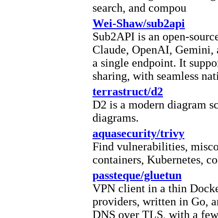
search, and compou
Wei-Shaw/sub2api
Sub2API is an open-source 
Claude, OpenAI, Gemini, a
a single endpoint. It suppo
sharing, with seamless nat
terrastruct/d2
D2 is a modern diagram scr
diagrams.
aquasecurity/trivy
Find vulnerabilities, misc
containers, Kubernetes, co
passteque/gluetun
VPN client in a thin Dock
providers, written in Go,
DNS over TLS, with a few 