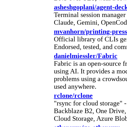
asheshgoplani/agent-dec
Terminal session manager 
Claude, Gemini, OpenCod
mvanhorn/printing-press
Official library of CLIs g
Endorsed, tested, and com
danielmiessler/Fabric
Fabric is an open-source
using AI. It provides a mo
problems using a crowdsou
used anywhere.
rclone/rclone
"rsync for cloud storage" 
Backblaze B2, One Drive,
Cloud Storage, Azure Blob