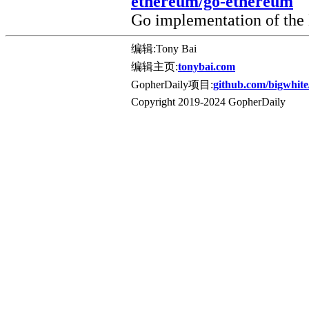
ethereum/go-ethereum
Go implementation of the
编辑:Tony Bai
编辑主页:
tonybai.com
GopherDaily项目:
github.com/bigwhite
Copyright 2019-2024 GopherDaily