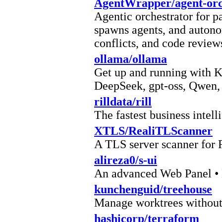
AgentWrapper/agent-orc
Agentic orchestrator for p
spawns agents, and autono
conflicts, and code review
ollama/ollama
Get up and running with 
DeepSeek, gpt-oss, Qwen,
rilldata/rill
The fastest business intel
XTLS/RealiTLScanner
A TLS server scanner for 
alireza0/s-ui
An advanced Web Panel • 
kunchenguid/treehouse
Manage worktrees without
hashicorp/terraform