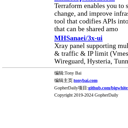
Terraform enables you to s
change, and improve infrast
tool that codifies APIs int
that can be shared amo
MHSanaei/3x-ui
Xray panel supporting mul
& traffic & IP limit (Vme
Wireguard, Hysteria, Tun
编辑:Tony Bai
编辑主页:
tonybai.com
GopherDaily项目:
github.com/bigwhite
Copyright 2019-2024 GopherDaily