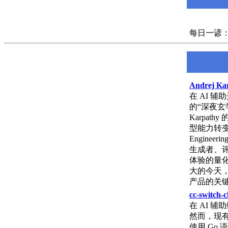
每日一谚：Use c
Andrej 
在 AI 
的“深夜玄学
Karpat
型能力转变为 H
Engin
生成者、
体验的量化
大的今天，
产品的关
cc-swi
在 AI 
然而，现有
使用 Go 