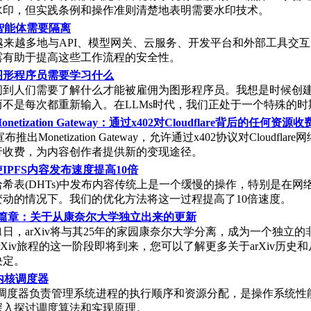
水印，但实践条例和操作准则清楚地表明需要水印技术。
智能体需要隔离
越来越多地与API、模型网关、云服务、开发平台和外部工具交
露有助于提高这些工作流程的安全性。
图形程序员需要学习什么
问到人们需要了解什么才能被雇佣为图形程序员。我想是时候创
而不是每次都重新输入。在LLMs时代，我们正处于一个特殊的时
etization Gateway：通过x402对Cloudflare背后的任何资源收
are宣布推出Monetization Gateway，允许通过x402协议对Cloudfla
行收费，为内容创作者提供新的变现途径。
IPFS内容发布速度提高10倍
希表(DHTs)中发布内容传统上是一个缓慢的操作，特别是在网
变动的情况下。我们的优化方法将这一过程提高了10倍速度。
的新篇章：关于从康奈尔大学独立出来的更新
7月1日，arXiv将与其25年的家园康奈尔大学分离，成为一个独立
rXiv旅程的这一阶段即将到来，您可以了解更多关于arXiv历史
决定。
x内核调度器
内核调度器负责管理系统进程的执行顺序和资源分配，是操作系统性
深入探讨调度算法和实现原理。