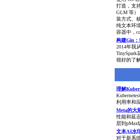
打造，支持
GLM 等）
装方式、
纯文本环境
容器中，cc
构建Gin
2014年
TinyS
很好的了
理解Kube
Kuber
利用率和
Meta的
性能和延
层到pMa
文本AI水
对于新系