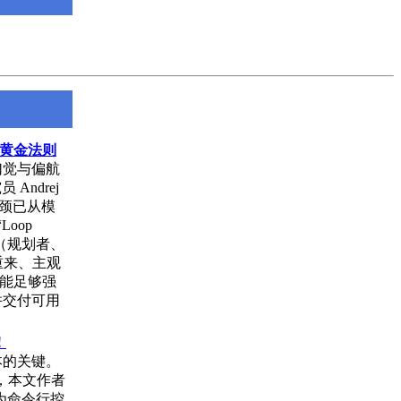
9 条黄金法则
幻觉与偏航
Andrej
的瓶颈已从模
Loop
离（规划者、
重来、主观
智能足够强
并交付可用
！
本的关键。
，本文作者
专为命令行控