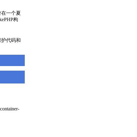
曾在一个夏
ePHP构
保护代码和
container-