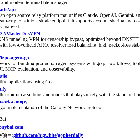
y and modern terminal file manager
sub2api
an open-source relay platform that unifies Claude, OpenAI, Gemini, a
subscriptions into a single endpoint. It supports account sharing and cos
s native t
g32/MasterDnsVPN
NS tunneling VPN for censorship bypass, optimized beyond DNSTT
with low-overhead ARQ, resolver load balancing, high packet-loss stabi
/trpc-agent-go
ork for building production agent systems with graph workflows, too
 MCP, evaluation, and observability.
ails
tiful applications using Go
tify
ith common assertions and mocks that plays nicely with the standard lib
twork/canopy
l go implementation of the Canopy Network protocol
Bai
onybai.com
ily项目:
github.com/bigwhite/gopherdaily