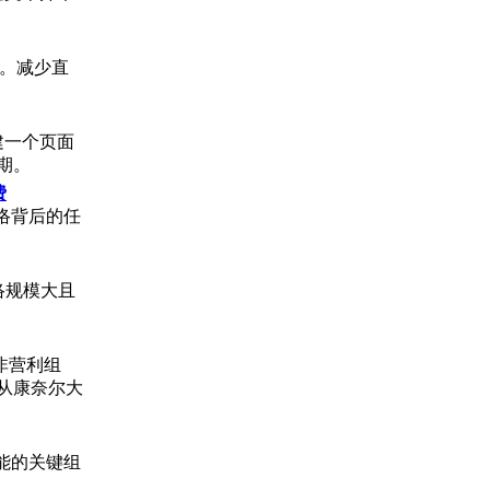
互。减少直
建一个页面
期。
费
re网络背后的任
络规模大且
的非营利组
和从康奈尔大
能的关键组