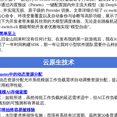
通过内置预设（Presets）一键配置国内外主流大模型（如 DeepS
，并实现无损、原子级的 Provider 切换。文章详细介绍了 cc-switch
核心命令、环境变量覆盖以及自动备份与诊断等高阶功能，展示
下为开发者带来极其丝滑的大模型调度体验。无论是在跳板机还是 D
-switch-cli 都能帮助开发者优雅地实现“模型自由”。
：简单至上
我从旧金山回来时没有任何计划。在发布我的第一款游戏后，我在Joy
park花了一年时间构建SDK，那一年让我对小型软件团队需要什么
解。
云原生技术
rnetes中的动态资源分配
netes动态资源分配允许系统根据工作负载需求自动调整资源分配，
应用程序性能。
大规模AI存储蓝图
迟：如前所述，虽然传统工作负载的延迟需求适中，但AI工作负
x级别的可预测和有界延迟。
印将始终容易被移除
统，水印要求将很快实施；而现有系统有过渡期。虽然第50条普