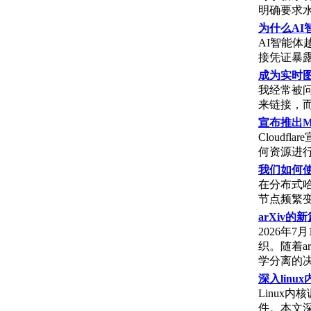
明确要求
为什么AI
AI智能体
接凭证暴
成为实时
我经常被
来链接，
宣布推出Mon
Cloudfl
何资源进
我们如何使
在分布式哈
节点频繁
arXiv
2026年
织。随着a
学分离的
深入linu
Linux
件。本文