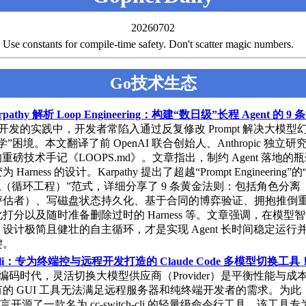
20260702
onstants for compile-time safety. Don't scatter magic numbers.
Go技术生态
Karpathy 解析 Loop Engineering：构建“数日级”长程 Agent 的 
辅助开发的实践中，开发者常陷入通过反复修改 Prompt 解决大模型
”困境。本文翻译了前 OpenAI 联合创始人、Anthropic 独立研究员 
hy 的重磅技术手记《LOOPS.md》。文章指出，制约 Agent 落地
arness 的设计。Karpathy 提出了超越“Prompt Engineering”的“
eering（循环工程）”范式，详细分享了 9 条黄金法则：包括角色分
评估者）、写磁盘状态持久化、基于合同的博弈验证、拥抱推倒
打分以及随时准备删除过时的 Harness 等。文章强调，在模型
设计极简且健壮的自主循环，才是实现 Agent 长时间稳定运行
键。
tch-cli：专为终端控与远程开发打造的 Claude Code 多模型切换工具
辅助编码时代，灵活切换大模型供应商（Provider）是平衡性能与成
的 GUI 工具无法满足远程服务器和纯终端开发者的需求。为此
语言开源了一款名为 cc-switch-cli 的轻量级命令行工具。该工具