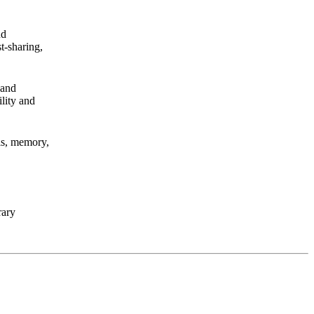
nd
t-sharing,
 and
lity and
ls, memory,
rary