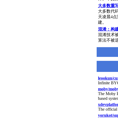
大多数重
大多数代
天凌晨4点
建。
混淆：构建
混淆技术
算法不被
leookun/cu
Infinite BY
moby/mob
The Moby Pro
based syste
xdevplatfo
The officia
yorukot/sup