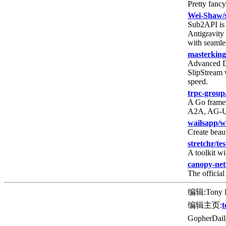
Pretty fanc
Wei-Shaw/
Sub2API is 
Antigravity 
with seamles
masterkin
Advanced D
SlipStream 
speed.
trpc-group
A Go framew
A2A, AG-UI,
wailsapp/w
Create beau
stretchr/tes
A toolkit w
canopy-ne
The officia
编辑:Tony 
编辑主页:
t
GopherDa