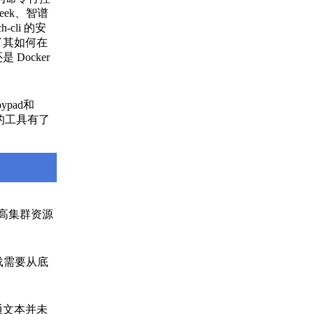
eek、智谱
-cli 的安
了其如何在
ocker
pad和
样的工具有了
提高集群资源
载需要从底
通文本并未